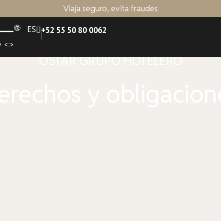
Viaja seguro, evita fraudes
ES
+52 55 50 80 0062
OSTAR GRUPO HOTELERO
erechos y obligacion