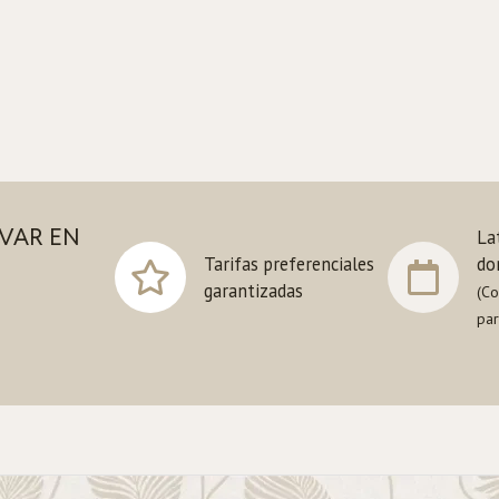
VAR EN
La
cias
Tarifas preferenciales
do
as diseñadas
garantizadas
(Co
par