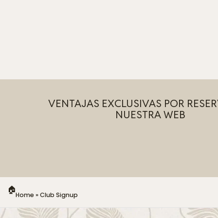
VENTAJAS EXCLUSIVAS POR RESER
Late check out los
Experien
NUESTRA WEB
nciales
domingos 2pm*
exclusiv
(Consultar hoteles
para ti
participantes)
Home
»
Club Signup