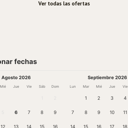
Ver todas las ofertas
onar fechas
Agosto 2026
Septiembre 2026
Mié
Jue
Vie
Sáb
Dom
Lun
Mar
Mié
Jue
Vie
1
2
1
2
3
4
5
6
7
8
9
7
8
9
10
11
12
13
14
15
16
14
15
16
17
18