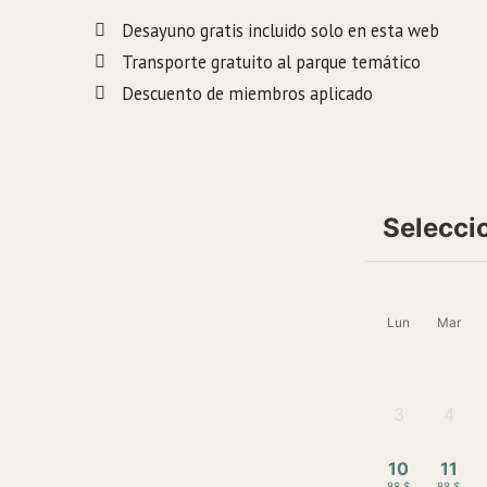
Desayuno gratis incluido solo en esta web
Transporte gratuito al parque temático
Descuento de miembros aplicado
Selecci
Lun
Mar
3
4
-
-
10
11
88 $
88 $