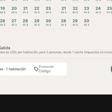
19
20
21
22
23
21
22
23
24
25
88 $
88 $
95 $
95 $
88 $
86 $
86 $
86 $
86 $
93 
26
27
28
29
30
28
29
30
88 $
88 $
95 $
95 $
88 $
86 $
86 $
86 $
Salida
dos en USD, por habitación, para 2 personas, desde 1 noche (Impuestos no inclu
Promoción
s · 1 habitación