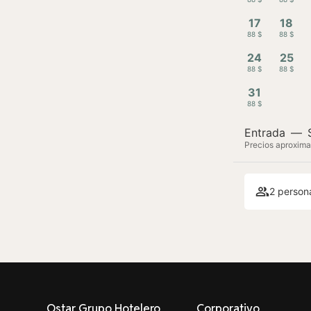
17
18
88 $
88 $
24
25
88 $
88 $
31
88 $
Entrada
—
Precios aproxima
2 persona
Ostar Grupo Hotelero
Corporativo