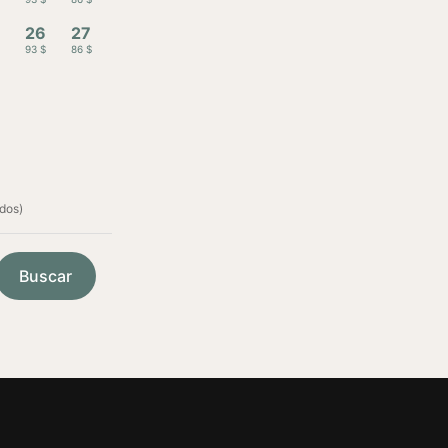
26
27
$
93 $
86 $
idos)
Buscar