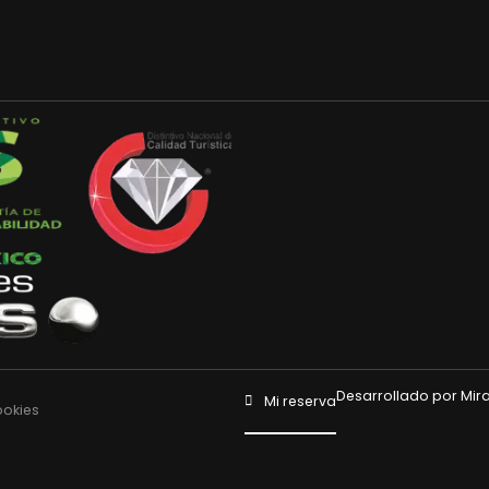
Desarrollado por
Mira
Mi reserva
ookies