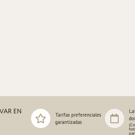
VAR EN
cias
La
Tarifas preferenciales
as diseñadas
do
garantizadas
(Co
hot
par